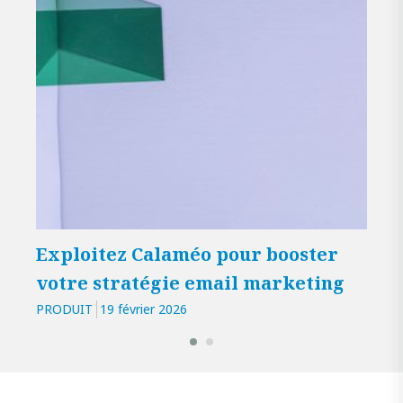
Com
doc
tut
PROD
Exploitez Calaméo pour booster
votre stratégie email marketing
PRODUIT
19 février 2026