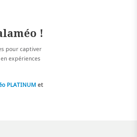
alaméo !
les pour captiver
 en expériences
améo PLATINUM
et