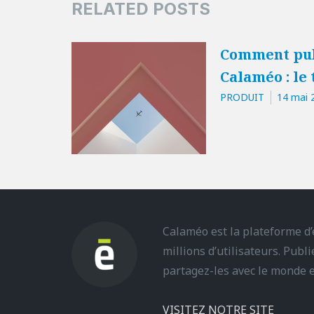
RELATED POSTS
Comment pub
Calaméo : le 
PRODUIT
14 mai 
Calaméo est la plateforme d
millions d’utilisateurs. Publ
partagez-les avec le monde e
VISITEZ NOTRE SITE