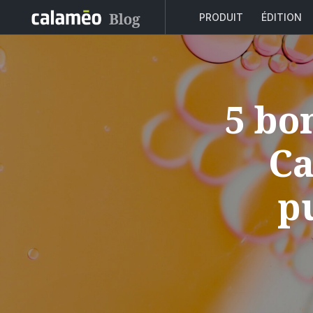
PRODUIT
ÉDITION
5 bo
Ca
p