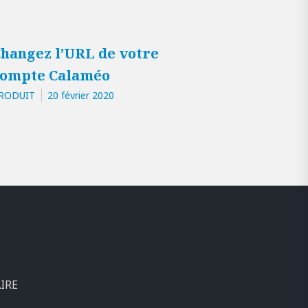
hangez l’URL de votre
compte Calaméo
RODUIT
20 février 2020
IRE