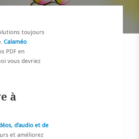
olutions toujours
e.
Calaméo
os PDF en
oi vous devriez
ve à
déos, d’audio et de
teurs et améliorez