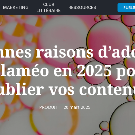
CLUB
MARKETING
RESSOURCES
PUBLI
LITTÉRAIRE
nnes raisons d’ad
laméo en 2025 p
ublier vos conten
PRODUIT
20 mars 2025