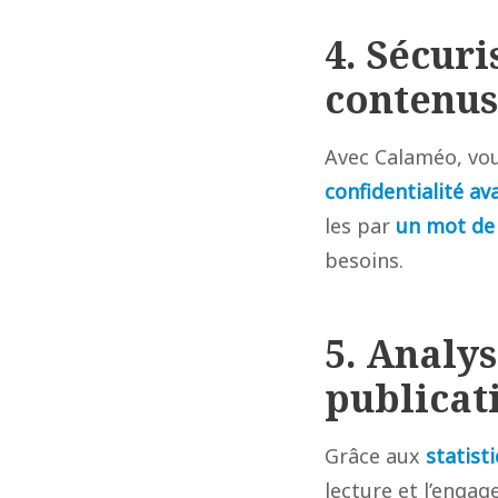
4. Sécuri
contenus
Avec Calaméo, vou
confidentialité av
les par
un mot de
besoins.
5. Analy
publicat
Grâce aux
statist
lecture et l’enga