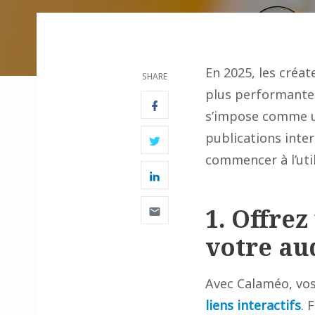
En 2025, les créa
SHARE
plus performantes
s’impose comme u
publications inte
commencer à l’uti
1. Offrez
votre au
Avec Calaméo, vo
liens interactifs
. 