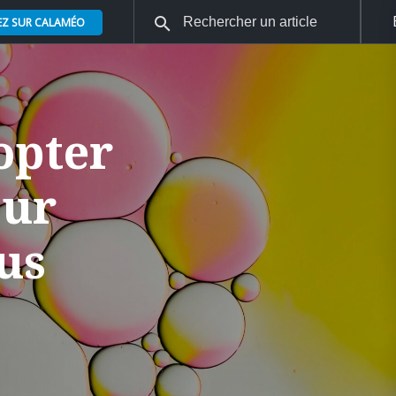
EZ SUR CALAMÉO
opter
our
us