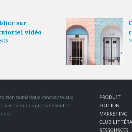
lier sur
C
tutoriel vidéo
2025
P
’édition numérique innovante aux
PRODUIT
iez vos contenus gratuitement et
ÉDITION
ntier.
MARKETING
CLUB LITTÉRA
RESSOURCES