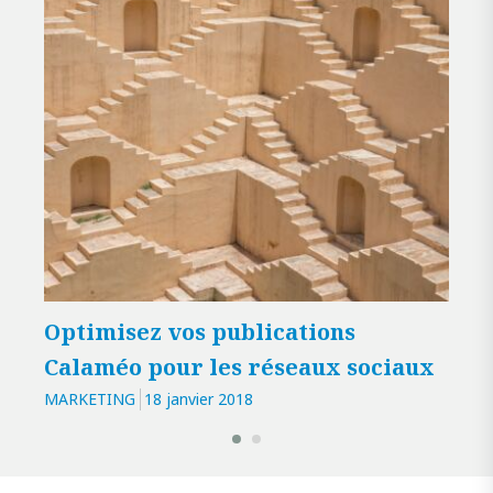
Optimisez vos publications
Ren
Calaméo pour les réseaux sociaux
org
MARKETING
18 janvier 2018
MARK