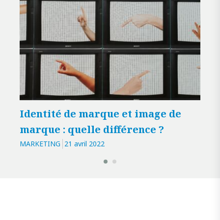
Identité de marque et image de
Com
marque : quelle différence ?
“da
MARKETING
21 avril 2022
MARK