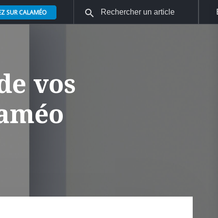
EZ SUR CALAMÉO
de vos
laméo