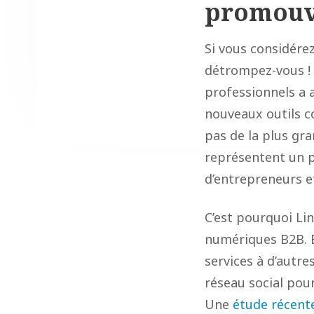
promouvo
Si vous considére
détrompez-vous ! 
professionnels a 
nouveaux outils c
pas de la plus gr
représentent un p
d’entrepreneurs e
C’est pourquoi Li
numériques B2B. E
services à d’autre
réseau social pou
Une
étude récent