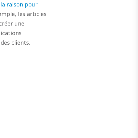
e
la raison pour
mple, les articles
créer une
lications
des clients.