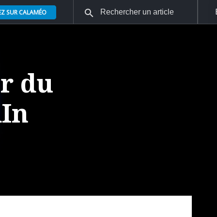
EZ SUR CALAMÉO
r du
dIn