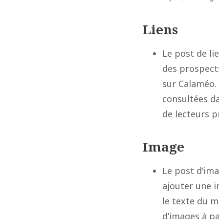
Liens
Le post de li
des prospec
sur Calaméo. 
consultées da
de lecteurs p
Image
Le post d’ima
ajouter une i
le texte du m
d’images à pa