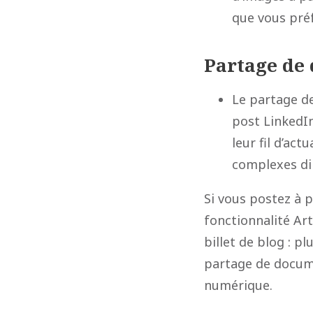
que vous préf
Partage de
Le partage d
post LinkedIn
leur fil d’ac
complexes dir
Si vous postez à p
fonctionnalité Art
billet de blog : p
partage de docume
numérique.