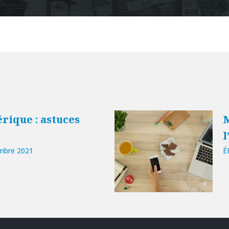
rique : astuces
M
l
mbre 2021
É