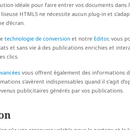
lution idéale pour faire entrer vos documents dans l
liseuse HTML5 ne nécessite aucun plug-in et s’ada
e d’écran.
re
technologie de conversion
et notre
Editor
, vous p
lats et sans vie à des publications enrichies et inter
s clics.
avancées
vous offrent également des informations dé
rmations s’avèrent indispensables quand il s’agit d’o
evenus publicitaires générés par vos publications.
on
en sûr une ressource valable pour le partage et la 