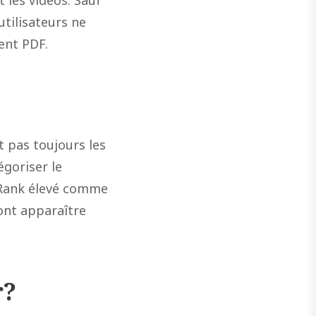
les vidéos. Sauf
utilisateurs ne
ent PDF.
t pas toujours les
goriser le
eRank élevé comme
font apparaître
r?