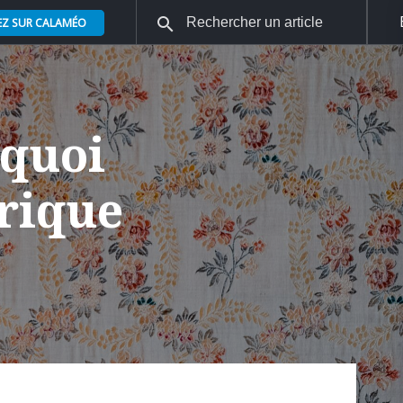
EZ SUR CALAMÉO
rquoi
érique