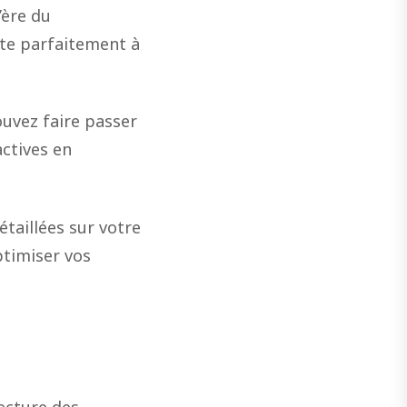
’ère du
pte parfaitement à
ouvez faire passer
actives en
taillées sur votre
ptimiser vos
lecture des