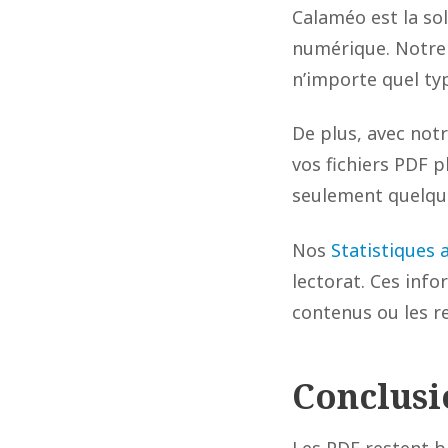
Calaméo est la so
numérique. Notre 
n’importe quel typ
De plus, avec not
vos fichiers PDF p
seulement quelque
Nos
Statistiques 
lectorat. Ces info
contenus ou les r
Conclusi
Les PDF restent bi