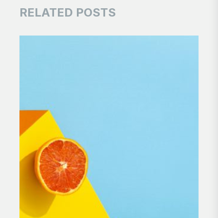
RELATED POSTS
Cré
des